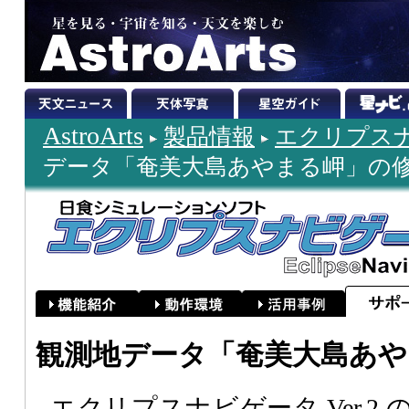
AstroArts
製品情報
エクリプスナビ
データ「奄美大島あやまる岬」の
観測地データ「奄美大島あや
エクリプスナビゲータ Ver.2