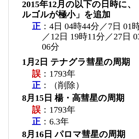
2015年12月の以下の日時に
ルゴルが極小」を追加
正
：4日 04時44分／7日 01
／12日 19時11分／27日 
06分
1月2日 テナグラ彗星の周期
誤
：1793年
正
：（削除）
8月15日 楊・高彗星の周期
誤
：1793年
正
：6.3年
8月16日 パロマ彗星の周期