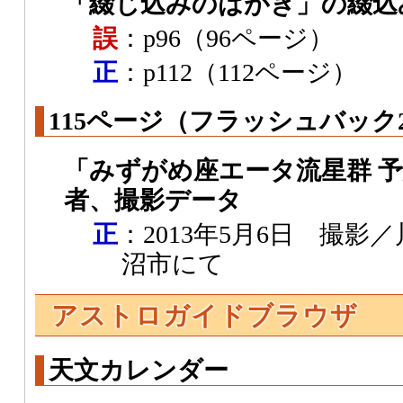
「綴じ込みのはがき」の綴込
誤
：p96（96ページ）
正
：p112（112ページ）
115ページ（フラッシュバック2
「みずがめ座エータ流星群 
者、撮影データ
正
：2013年5月6日 撮影
沼市にて
アストロガイドブラウザ
天文カレンダー