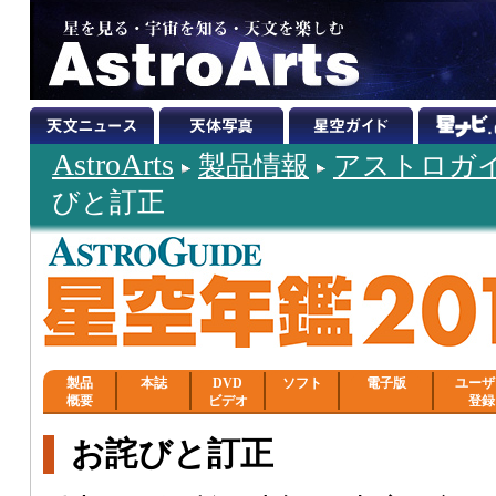
AstroArts
製品情報
アストロガイド
びと訂正
製品
本誌
DVD
ソフト
電子版
ユーザ
概要
ビデオ
登録
お詫びと訂正