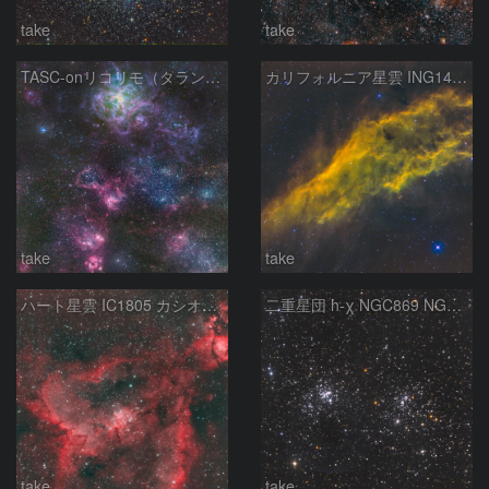
take
take
TASC-onリコリモ（タランチュラ星雲/南北)
カリフォルニア星雲 ING1499 ペルセウス座
take
take
ハート星雲 IC1805 カシオペア座
二重星団 h-χ NGC869 NGC884 ペルセウス座
take
take