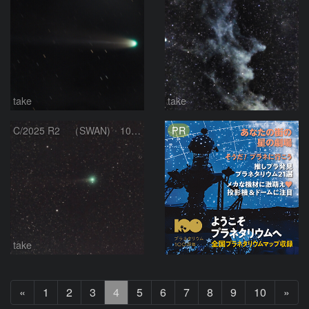
take
take
PR
C/2025 R2 （SWAN) 10/13
take
前
次
«
1
2
3
4
5
6
7
8
9
10
»
へ
へ