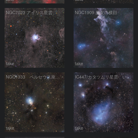
NGC7023 アイリス星雲
NGC1909 魔女の横顔
take
take
NGC1333 ペルセウス座 おうし座
IC447/カタツムリ星雲 いっかくじゅう座
take
take