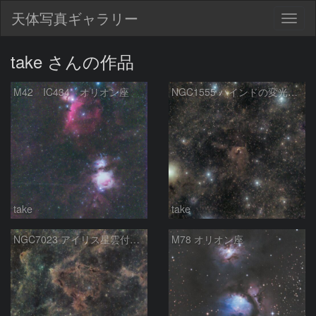
天体写真ギャラリー
Togg
navig
take さんの作品
M42 IC434 オリオン座
NGC1555 ハインドの変光星 おうし座
take
take
NGC7023 アイリス星雲付近の分子雲
M78 オリオン座