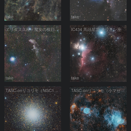
take
take
エリダヌス座 魔女の横顔星雲 IC 2118
IC434 馬頭星雲 オリオン座
take
take
TASC-onリコリモ（NGC104/きょしちょう座47)
TASC-onリコリモ（小マゼラン星雲の周辺部)