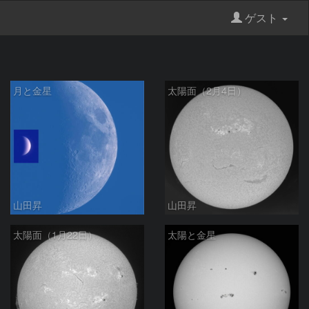
ゲスト
月と金星
太陽面（2月4日）
山田昇
山田昇
太陽面（1月22日）
太陽と金星