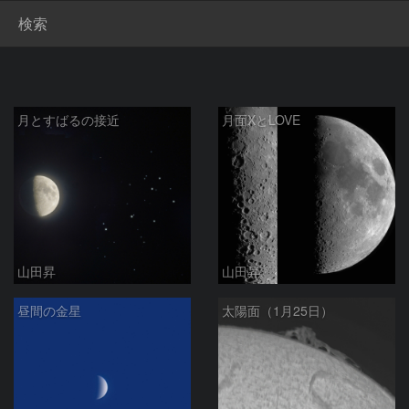
検索
月とすばるの接近
月面XとLOVE
山田昇
山田昇
昼間の金星
太陽面（1月25日）