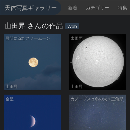
天体写真ギャラリー
新着
カテゴリー
特集
山田昇 さんの作品
Web
雲間に沈むスノームーン
太陽面
山田昇
山田昇
金星
カノープスと冬の大々三角形