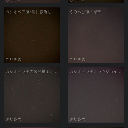
カシオペア座δ星に接近したラヴジョイ彗星
うみへび座の頭部
きりさめ
きりさめ
カシオペヤ座の散開星団とラヴジョイ彗星
カシオペヤ座とラヴジョイ彗星 ３月14日
きりさめ
きりさめ