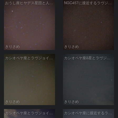
おうし座ヒヤデス星団と人工天体
NGC457に接近するラヴジョイ彗星
きりさめ
きりさめ
カシオペヤ座とラヴジョイ彗星 ３月８日
カシオペヤ座δ星とラヴジョイ彗星
きりさめ
きりさめ
カシオペヤ座とラヴジョイ彗星
カシオペヤ座に接近するラヴジョイ彗星