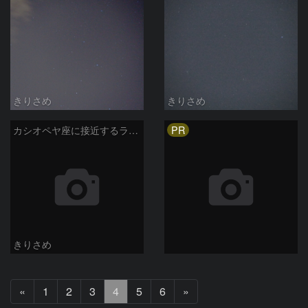
きりさめ
きりさめ
PR
カシオペヤ座に接近するラヴジョイ彗星
きりさめ
前
次
«
1
2
3
4
5
6
»
へ
へ