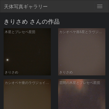
天体写真ギャラリー
Togg
navig
きりさめ さんの作品
木星とプレセペ星団
カシオペヤ座δ星とラヴジョイ彗星
きりさめ
きりさめ
カシオペヤ座のラヴジョイ彗星
雲間の木星とプレセペ星団