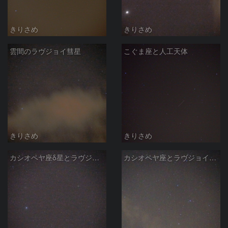
きりさめ
きりさめ
雲間のラヴジョイ彗星
こぐま座と人工天体
きりさめ
きりさめ
カシオペヤ座δ星とラヴジョイ彗星
カシオペヤ座とラヴジョイ彗星