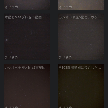
きりさめ
きりさめ
木星とM44プレセペ星団
カシオペヤ座δ星とラヴジョイ彗星
きりさめ
きりさめ
カシオペヤ座とh-χ2重星団
M103散開星団に接近したラヴジョイ彗星
きりさめ
きりさめ