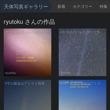
天体写真ギャラリー
新着
カテゴリー
特集
ryutoku さんの作品
夕方のパンスターズ彗星
4月16日のパンスターズ彗星 長尾版
ryutoku
ryutoku
V字の紫金山アトラス彗星
超長い尻尾の紫金山アトラス彗星