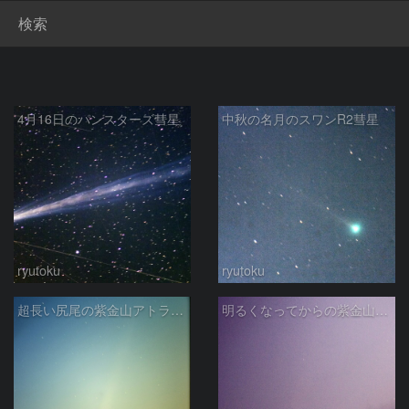
検索
4月16日のパンスターズ彗星
中秋の名月のスワンR2彗星
ryutoku
ryutoku
超長い尻尾の紫金山アトラス彗星
明るくなってからの紫金山アトラス彗星