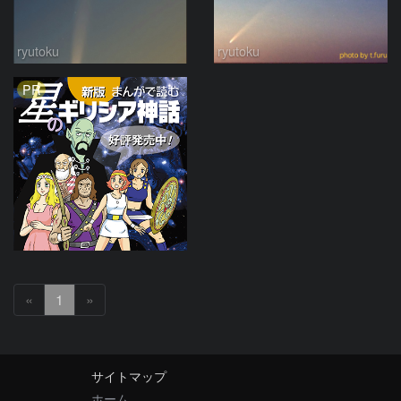
ryutoku
ryutoku
PR
«
1
»
サイトマップ
ホーム