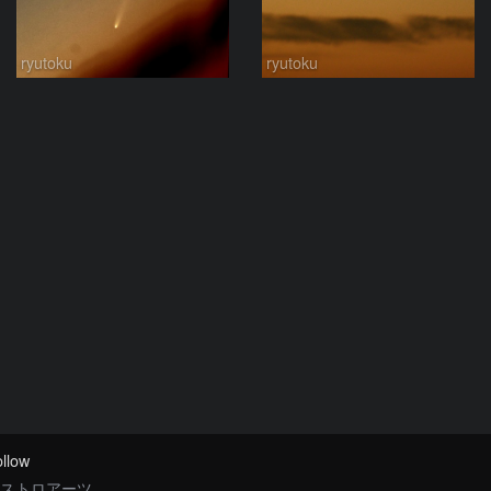
ryutoku
ryutoku
llow
ストロアーツ