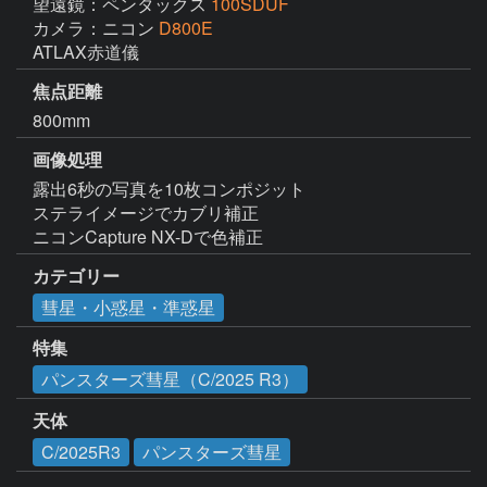
望遠鏡：ペンタックス
100SDUF
カメラ：ニコン
D800E
ATLAX赤道儀
焦点距離
800mm
画像処理
露出6秒の写真を10枚コンポジット

ステライメージでカブリ補正

ニコンCapture NX-Dで色補正
カテゴリー
彗星・小惑星・準惑星
特集
パンスターズ彗星（C/2025 R3）
天体
C/2025R3
パンスターズ彗星