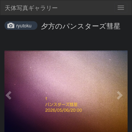
天体写真ギャラリー
Togg
navig
夕方のパンスターズ彗星
ryutoku