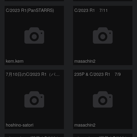
C/2023 R1(PanSTARRS)
C/2023 R1 7/11
kem.kem
masachin2
7月10日のC/2023 R1（パンスターズ彗星）
235P & C/2023 R1 7/9
hoshino-satori
masachin2