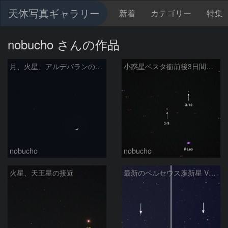
天体写真ギャラリー
新着
カテゴリー
特集
nobucho さんの作品
月、火星、アルデバランの接近
小惑星ベスタ衝前後3日間の動き
nobucho
nobucho
火星、天王星の接近
最新のペルセウス座新星 V1112