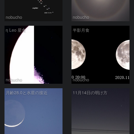
nobucho
nobucho
η Leo 星食
半影月食
nobucho
nobucho
月齢28.0と水星の接近
11月14日の明け方