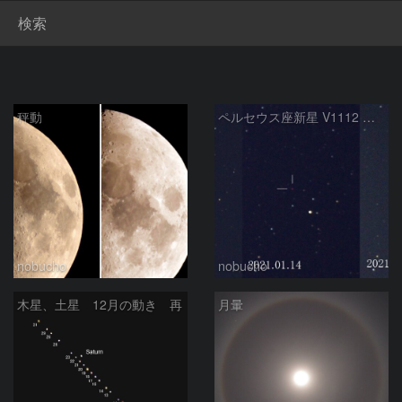
検索
秤動
ペルセウス座新星 V1112 その後
nobucho
nobucho
木星、土星 12月の動き 再
月暈