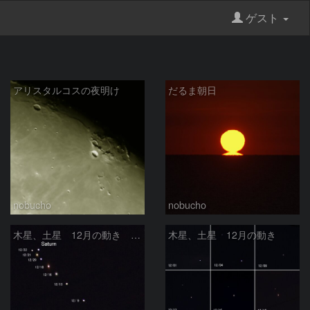
ゲスト
アリスタルコスの夜明け
だるま朝日
nobucho
nobucho
木星、土星 12月の動き その2
木星、土星 12月の動き