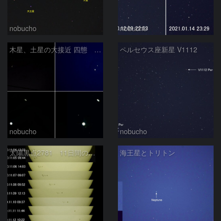
nobucho
nobucho
木星、土星の大接近 四態 2020/12/21
ペルセウス座新星 V1112
nobucho
nobucho
太陽黒点2781 11日間の動き
海王星とトリトン