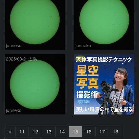
junneko
junneko
PR
2025/03/21太陽
junneko
前
«
11
12
13
14
15
16
17
18
へ