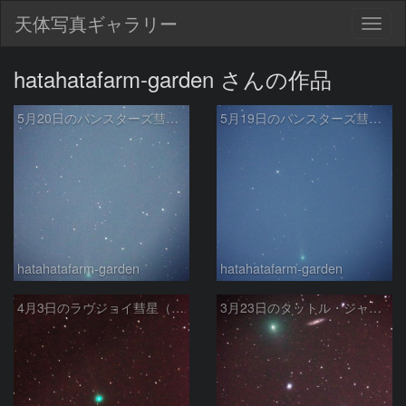
天体写真ギャラリー
Togg
navig
hatahatafarm-garden さんの作品
5月20日のパンスターズ彗星（C/2015 ER61）
5月19日のパンスターズ彗星（C/2015 ER61）
hatahatafarm-garden
hatahatafarm-garden
4月3日のラヴジョイ彗星（C/2017 E4）
3月23日のタットル・ジャコビニ・クレサーク彗星（41P）