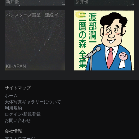
新井優
新井優
PR
パンスターズ彗星 連続写真 再処理
KIHARAN
サイトマップ
ホーム
天体写真ギャラリーについて
利用規約
ログイン/新規登録
お問い合わせ
会社情報
アストロアーツ