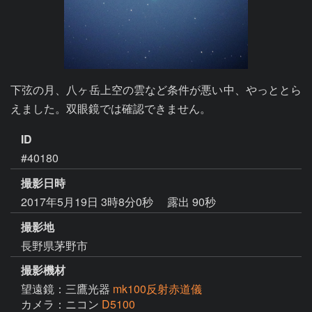
下弦の月、八ヶ岳上空の雲など条件が悪い中、やっととら
えました。双眼鏡では確認できません。
ID
#40180
撮影日時
2017年5月19日 3時8分0秒
露出 90秒
撮影地
長野県茅野市
撮影機材
望遠鏡：三鷹光器
mk100反射赤道儀
カメラ：ニコン
D5100