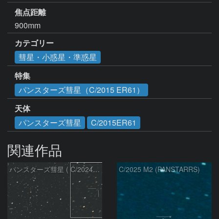
焦点距離
900mm
カテゴリー
彗星・小惑星・準惑星
特集
パンスターズ彗星（C/2015 ER61）
天体
パンスターズ彗星
C/2015ER61
関連作品
パンスターズ彗星 ( C/2024R4 )：2026/07/27
C/2025 M2 (PANSTARRS)