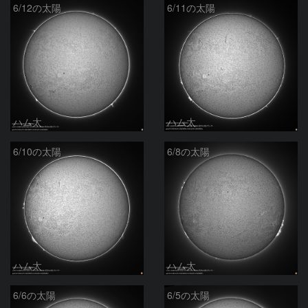
6/12の太陽
6/11の太陽
ハム太
ハム太
6/10の太陽
6/8の太陽
ハム太
ハム太
6/6の太陽
6/5の太陽