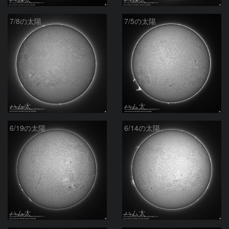
7/8の太陽
7/5の太陽
ハム太
ハム太
6/19の太陽
6/14の太陽
ハム太
ハム太