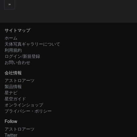
次
»
へ
サイトマップ
ホーム
天体写真ギャラリーについて
利用規約
ログイン/新規登録
お問い合わせ
会社情報
アストロアーツ
製品情報
星ナビ
星空ガイド
オンラインショップ
プライバシー・ポリシー
Follow
アストロアーツ
Twitter