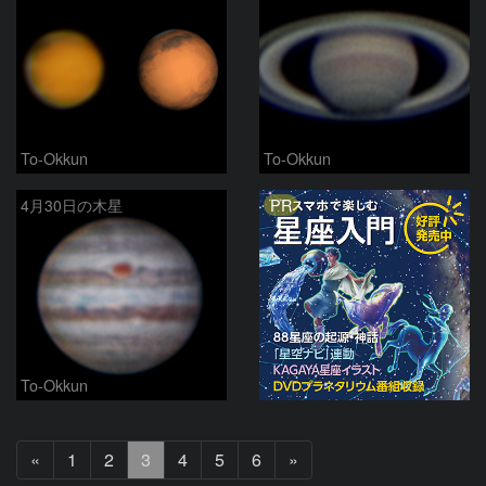
To-Okkun
To-Okkun
PR
4月30日の木星
To-Okkun
前
次
«
1
2
3
4
5
6
»
へ
へ