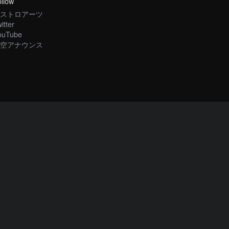
llow
ストロアーツ
itter
ouTube
空アナウンス