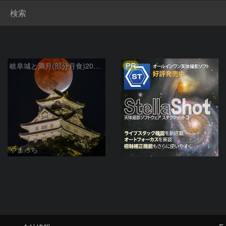
検索
PR
岐阜城と満月(部分月食)2021/11/19
やまっち