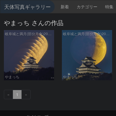
天体写真ギャラリー
新着
カテゴリー
特集
やまっち さんの作品
岐阜城と満月(部分月食)2021/11/19
岐阜城と満月(部分月食)2021/11/19
やまっち
やまっち
«
1
»