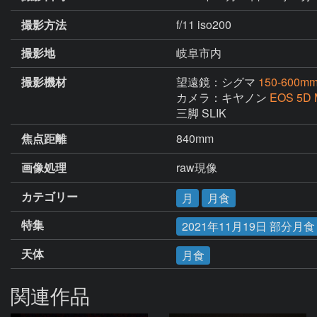
撮影方法
f/11 iso200
撮影地
岐阜市内
撮影機材
望遠鏡：シグマ
150-600mmF
カメラ：キヤノン
EOS 5D 
三脚 SLIK
焦点距離
840mm
画像処理
raw現像　
カテゴリー
月
月食
特集
2021年11月19日 部分月食
天体
月食
関連作品