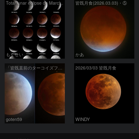
Total lunar eclipse on March 3, 2026
皆既月食(2026.03.03)・⑤
もくせい
かあ
「皆既直前のターコイズフリンジ」と「皆既中の月」
2026/03/03 皆既月食
goten59
WINDY