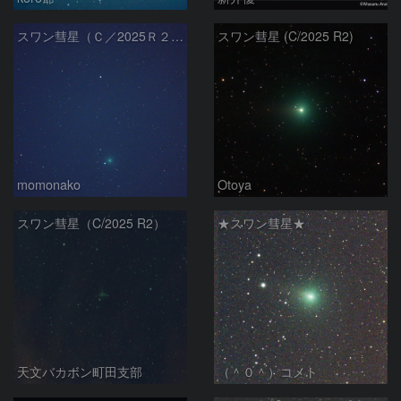
スワン彗星（Ｃ／2025Ｒ２） 251027
スワン彗星 (C/2025 R2)
momonako
Otoya
スワン彗星（C/2025 R2）
★スワン彗星★
天文バカボン町田支部
（＾０＾）コメト