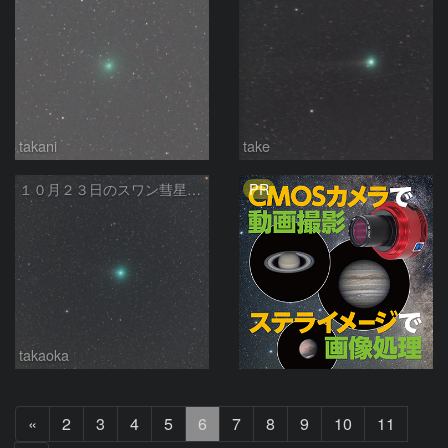
takani
take
PR
１０月２３日のスワン彗星（Ｃ/２０２５ Ｒ２）
takaoka
前
«
2
3
4
5
6
7
8
9
10
11
へ