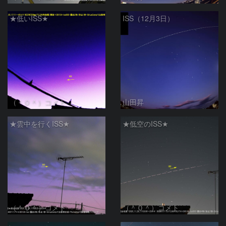
★低いISS★
ISS（12月3日）
（＾０＾）コメト
山田昇
★雲中を行くISS★
★低空のISS★
（＾０＾）コメト
（＾０＾）コメト