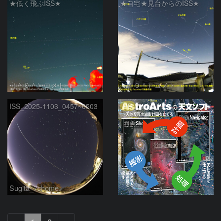
★低く飛ぶISS★
★自宅★見台からのISS★
（＾０＾）コメト
（＾０＾）コメト
PR
ISS_2025-1103_0457~0503
Sugita_7chome