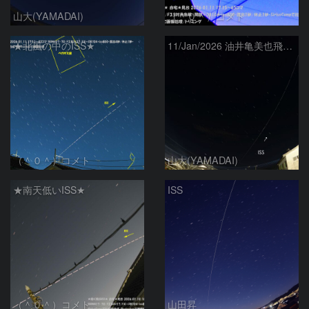
山大(YAMADAI)
（＾０＾）コメト
★北風の中のISS★
11/Jan/2026 油井亀美也飛行士搭乗中のISS
（＾０＾）コメト
山大(YAMADAI)
★南天低いISS★
ISS
（＾０＾）コメト
山田昇