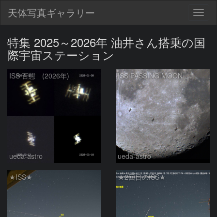
天体写真ギャラリー
Togg
navig
特集 2025～2026年 油井さん搭乗の国
際宇宙ステーション
ISS 百態 (2026年)
ISS PASSING MOON
ueda-astro
ueda-astro
★ISS★
★2回目のISS★