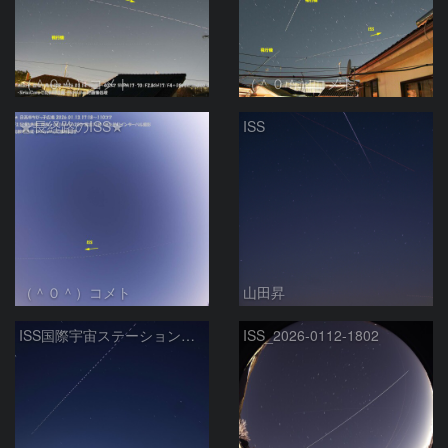
（＾０＾）コメト
（＾０＾）コメト
★長経路のISS★
ISS
（＾０＾）コメト
山田昇
ISS国際宇宙ステーションと沈む夏の大三角 2026/1/12
ISS_2026-0112-1802