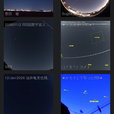
豊田 敏
Sugita_7chome
20260112 ISS国際宇宙ステーション
★天頂通過のISS★
SKY
（＾０＾）コメト
12/Jan/2026 油井亀美也飛行士搭乗中のISS
★かろうじて写ったISS★