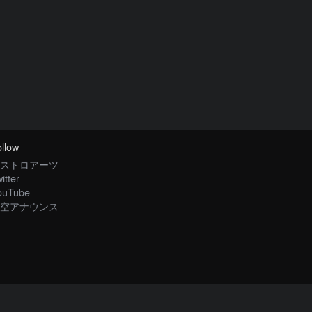
llow
ストロアーツ
itter
ouTube
空アナウンス