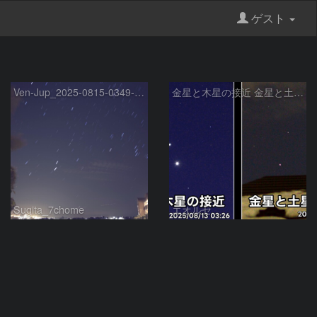
ゲスト
Ven-Jup_2025-0815-0349-0356
金星と木星の接近 金星と土星の接近
Sugita_7chome
エオルセ