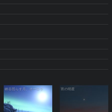
峡谷照らす月、オーロラ
宵の明星