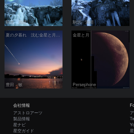
駒沢 満晴
駒沢 満晴
夏の夕暮れ 沈む金星と月 2026/7/20
金星と月
豊田 敏
Persephone
会社情報
Fo
アストロアーツ
ア
製品情報
Tw
星ナビ
Y
星空ガイド
星