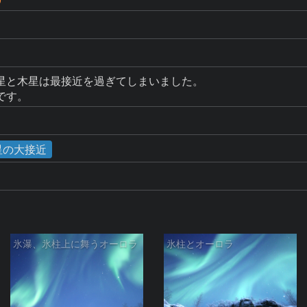
星と木星は最接近を過ぎてしまいました。

です。
木星の大接近
氷瀑、氷柱上に舞うオーロラ
氷柱とオーロラ