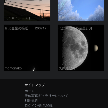
（＾０＾）コメト
駒沢 満晴
月と金星の接近 260717
ほぼ同位相の金星と月
momonako
久保庭敦男
サイトマップ
ホーム
天体写真ギャラリーについて
利用規約
ログイン/新規登録