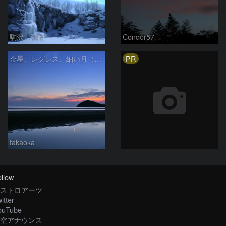
駒沢 満晴
Condor57
PR
金星、レグレス、細い月（７月１６日）
takaoka
llow
ストロアーツ
itter
ouTube
空アナウンス