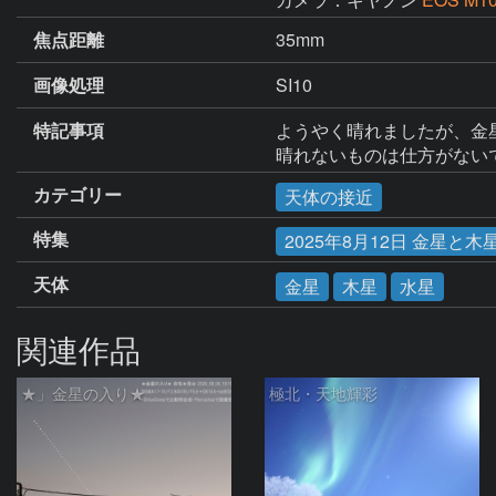
焦点距離
35mm
画像処理
SI10
特記事項
ようやく晴れましたが、金
晴れないものは仕方がない
カテゴリー
天体の接近
特集
2025年8月12日 金星と
天体
金星
木星
水星
関連作品
★」金星の入り★
極北・天地輝彩