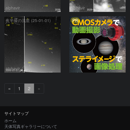
alphavir
alphavir
PR
夜半後の流星 (25-01-01)
alphavir
前
«
1
2
»
へ
サイトマップ
ホーム
天体写真ギャラリーについて