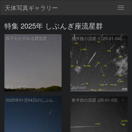
天体写真ギャラリー
Togg
navig
特集 2025年 しぶんぎ座流星群
双子をかすめる群流星
夜半後の流星-1 (25-01-04)
勝目 徹哉
alphavir
2025年01月04日のしぶんぎ座流星群
夜半前の流星 (25-01-03)