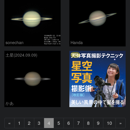
sonechan
Handa
PR
土星(2024.09.09)
かあ
前
次
«
1
2
3
4
5
6
7
8
9
10
»
へ
へ