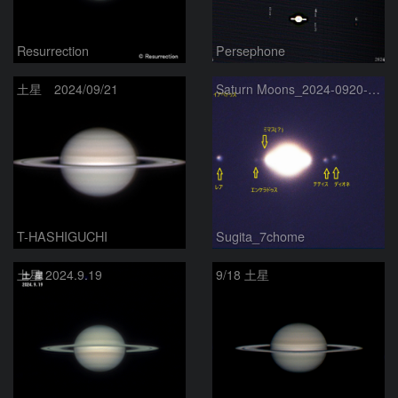
Resurrection
Persephone
土星 2024/09/21
Saturn Moons_2024-0920-2001
T-HASHIGUCHI
Sugita_7chome
土星 2024.9.19
9/18 土星