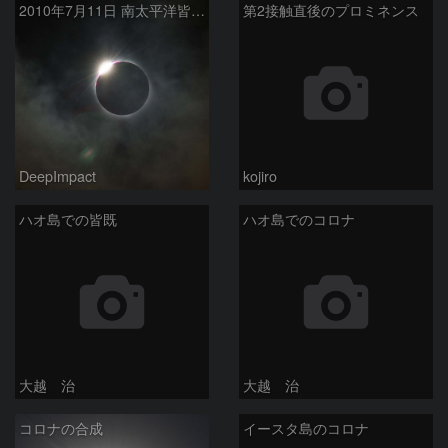
2010年7月11日 南太平洋皆既日食
第2接触直後のプロミネンス
DeepImpact
kojiro
ハオ島での皆既
ハオ島でのコロナ
大越 治
大越 治
コロナの合成
イースタ島のコロナ