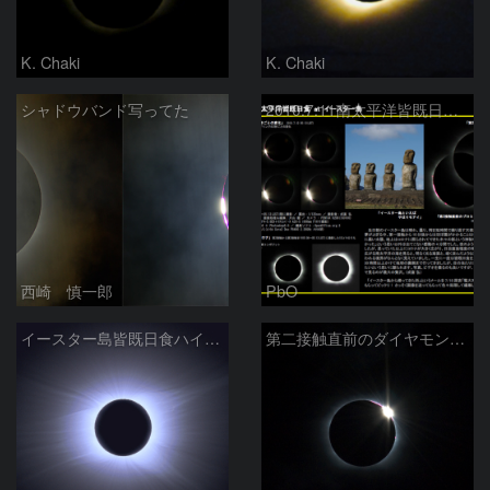
K. Chaki
K. Chaki
シャドウバンド写ってた
2010.7.11南太平洋皆既日食 at イースター島
西崎 慎一郎
PbO
イースター島皆既日食ハイライト
第二接触直前のダイヤモンドリング