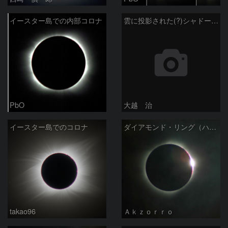
イースター島での内部コロナ
雲に投影された(?)シャドーバンド
PbO
大越 治
イースター島でのコロナ
ダイアモンド・リング（ハオ島）
takao96
Ａｋｚｏｒｒｏ