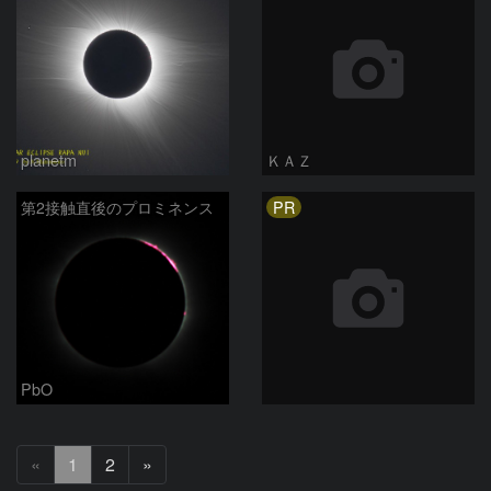
planetm
ＫＡＺ
PR
第2接触直後のプロミネンス
PbO
次
«
1
2
»
へ