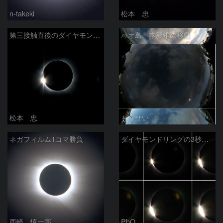
n-takeki
松本 忠
第三接触直後のダイヤモンドリング
ハオ島 本影錐の移動
松本 忠
もくせい
ネガフィルム1コマ勝負
ダイヤモンドリングの3秒ごとの変化
西崎 慎一郎
PbO