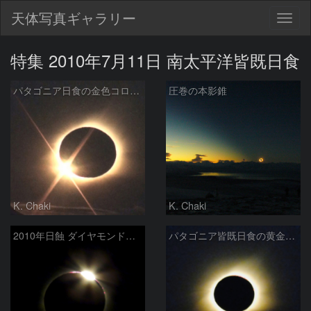
天体写真ギャラリー
Togg
navig
特集 2010年7月11日 南太平洋皆既日食
パタゴニア日食の金色コロナと第3接触
圧巻の本影錐
K. Chaki
K. Chaki
2010年日蝕 ダイヤモンドリング
パタゴニア皆既日食の黄金コロナ