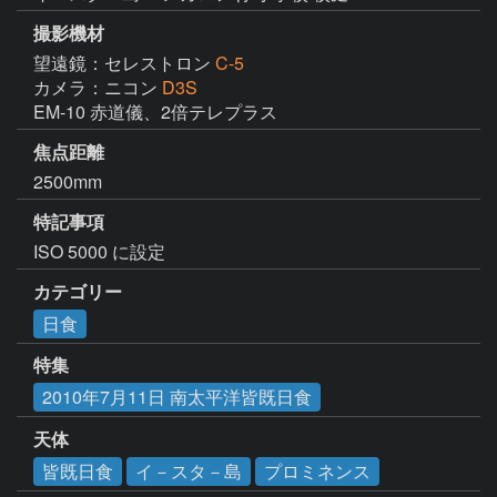
撮影機材
望遠鏡：セレストロン
C-5
カメラ：ニコン
D3S
EM-10 赤道儀、2倍テレプラス
焦点距離
2500mm
特記事項
ISO 5000 に設定
カテゴリー
日食
特集
2010年7月11日 南太平洋皆既日食
天体
皆既日食
イ－スタ－島
プロミネンス