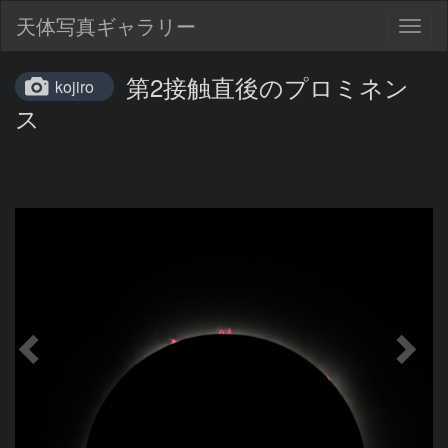
天体写真ギャラリー
Togg
navig
第2接触直後のプロミネン
kojiro
ス