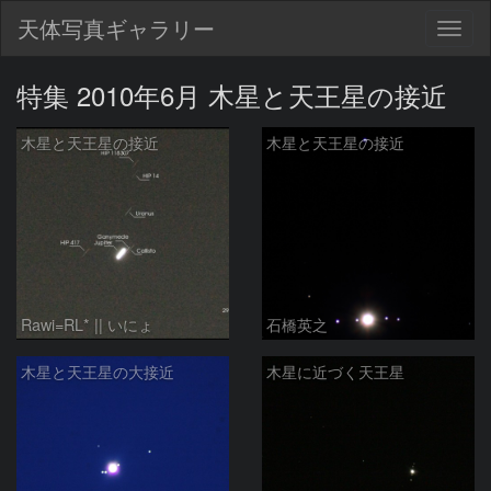
天体写真ギャラリー
Togg
navig
特集 2010年6月 木星と天王星の接近
木星と天王星の接近
木星と天王星の接近
Rawi=RL* || いにょ
石橋英之
木星と天王星の大接近
木星に近づく天王星