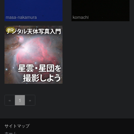
masa-nakamura
komachi
PR
«
1
»
サイトマップ
ホーム