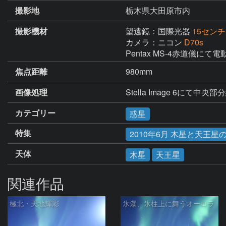
撮影地
栃木県大田原市内
撮影機材
望遠鏡：国際光器
15セン
カメラ：ニコン
D70s
Pentax MS-4赤道儀にて
焦点距離
980mm
画像処理
Stella Image 6にて中
カテゴリー
惑星
特集
2010年6月 木星と天王星
天体
木星
天王星
関連作品
極北・天地輝彩
氷瀑、氷柱上に舞うオーロラ