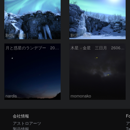
駒沢 満晴
駒沢 満晴
月と惑星のランデブー 2026/06/19
木星 金星 三日月 260618
nardis
momonako
会社情報
Fo
アストロアーツ
ア
製品情報
Tw