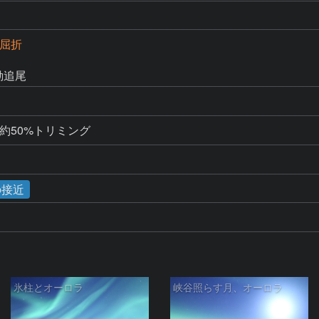
チ屈折
電動追尾
央部分約50%トリミング
の接近
氷柱とオーロラ
峡谷照らす月、オーロラ