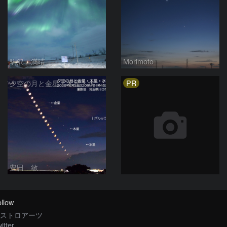
駒沢 満晴
Morimoto
PR
夕空の月と金星・木星・水星の接近 2026/6/18
豊田 敏
llow
ストロアーツ
itter