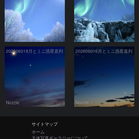
駒沢 満晴
駒沢 満晴
202606018月とミニ惑星直列
202606016月とミニ惑星直列
Nozzie
Nozzie
サイトマップ
ホーム
天体写真ギャラリーについて