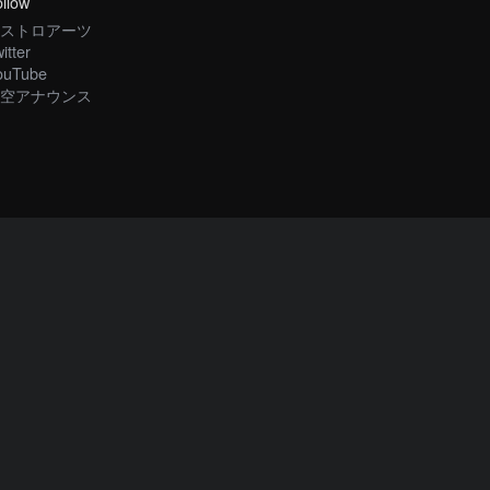
llow
ストロアーツ
itter
ouTube
空アナウンス