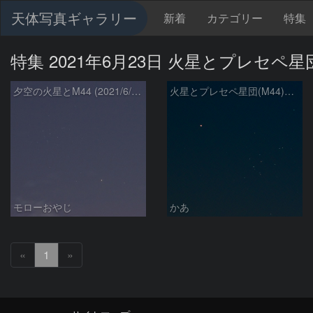
天体写真ギャラリー
新着
カテゴリー
特集
特集 2021年6月23日 火星とプレセペ
夕空の火星とM44 (2021/6/21)
火星とプレセペ星団(M44)の接近
モローおやじ
かあ
«
1
»