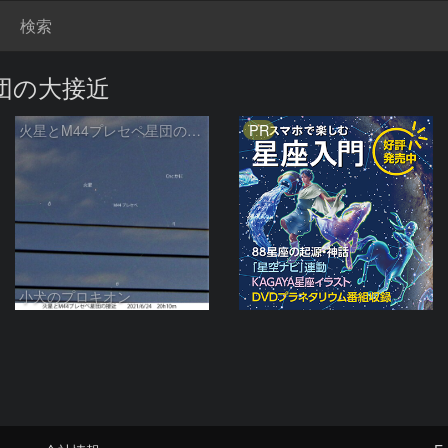
検索
星団の大接近
PR
火星とM44プレセペ星団の接近 2021/6/24
小犬のプロキオン