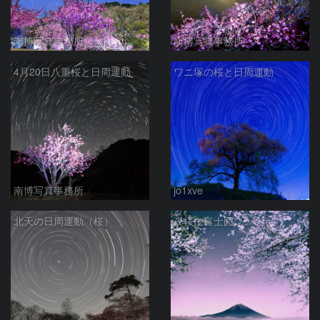
南博写真事務所
南博写真事務所
4月20日八重桜と日周運動
ワニ塚の桜と日周運動
南博写真事務所
jo1xve
北天の日周運動（桜）
夜桜に富士図