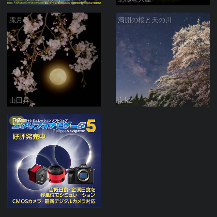
朧月
満開の桜と天の川
山田昇
jfuk2
PR