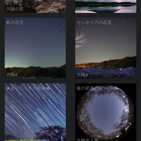
川越の星
山田昇
春の北天
カシオペアの花見
大槻4
大槻4
★去り行く冬の星座★
春の星座と桜
（＾０＾）コメト
北極老人星