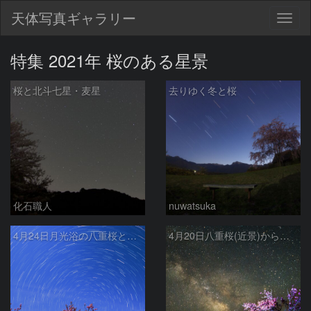
天体写真ギャラリー
Togg
navig
特集 2021年 桜のある星景
桜と北斗七星・麦星
去りゆく冬と桜
化石職人
nuwatsuka
4月24日月光浴の八重桜と日周運動
4月20日八重桜(近景)から天の川(遠景)全ピン1ショット撮影