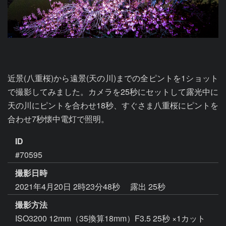
近景(八重桜)から遠景(天の川)までの全ピントを1ショット
で撮影してみました。カメラを25秒にセットして露光中に
天の川にピントを合わせ18秒、すぐさま八重桜にピントを
合わせ7秒懐中電灯で照明。
ID
#70595
撮影日時
2021年4月20日 2時23分48秒
露出 25秒
撮影方法
ISO3200 12mm（35換算18mm）F3.5 25秒 ×1カット