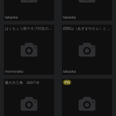
takaoka
takaoka
はくちょう座デネブ付近の空域 260720
四阿山（あずまやさん）と立ち昇る夏の銀河
momonako
takaoka
PR
夏の大三角 260718