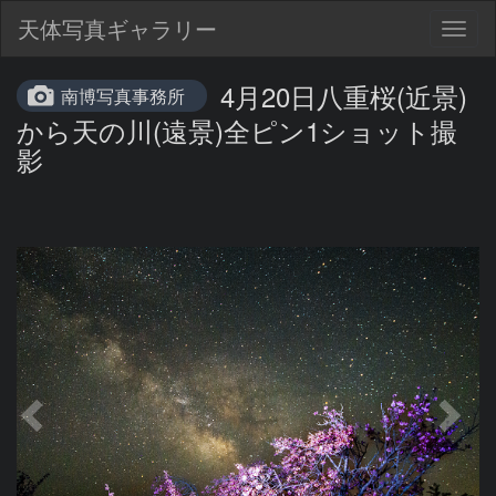
天体写真ギャラリー
Togg
navig
4月20日八重桜(近景)
南博写真事務所
から天の川(遠景)全ピン1ショット撮
影