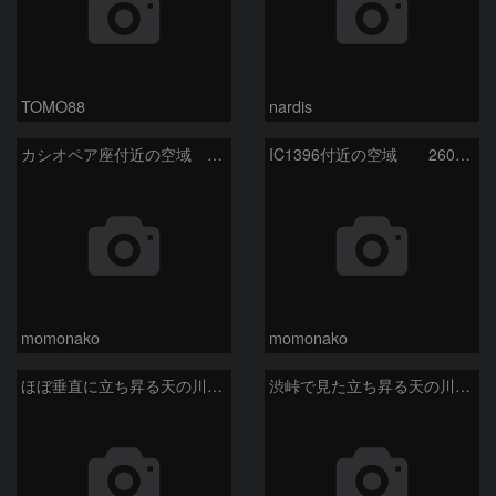
TOMO88
nardis
カシオペア座付近の空域 260720
IC1396付近の空域 260720
momonako
momonako
ほぼ垂直に立ち昇る天の川銀河
渋峠で見た立ち昇る天の川銀河