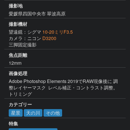
撮影地
愛媛県四国中央市 翠波高原
撮影機材
望遠鏡：シグマ
10-20ミリF3.5
カメラ：ニコン
D3200
三脚固定撮影
焦点距離
12mm
画像処理
Adobe Photoshop Elements 2019でRAW現像後に 調
整レイヤーマスク  レベル補正・コントラスト調整。
トリミング
カテゴリー
星景
天の川
その他
特集