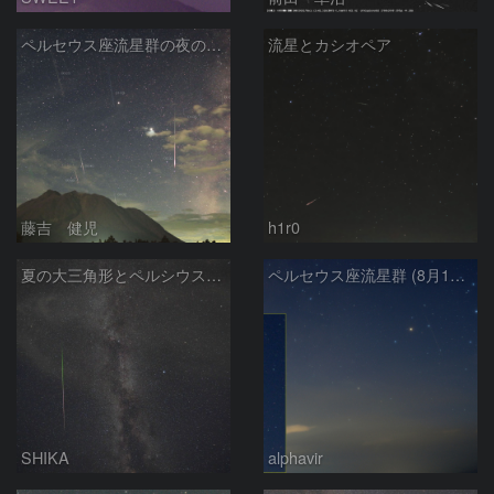
ペルセウス座流星群の夜の由布岳
流星とカシオペア
藤吉 健児
h1r0
夏の大三角形とペルシウス座流星
ペルセウス座流星群 (8月16日)
SHIKA
alphavir