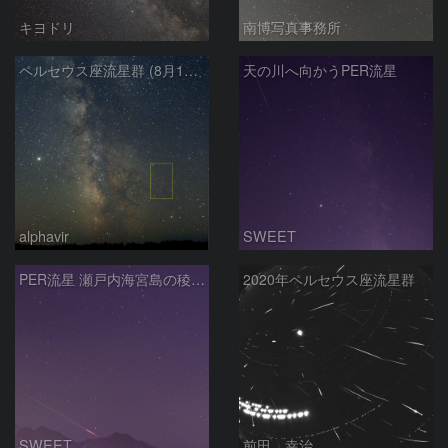
キヨドリ
南博写真事務所
ペルセウス座流星群 (8月19日)
天の川へ向かうPER流星
alphavir
SWEET
PER流星 瀬戸内海宮島の稜線に
2020年ペルセウス座流星群
SWEET
前田 幸治