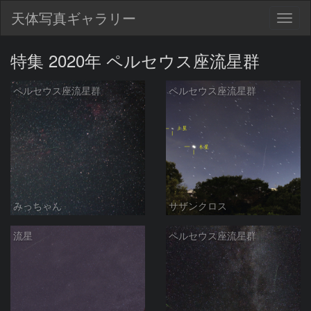
天体写真ギャラリー
Togg
navig
特集 2020年 ペルセウス座流星群
ペルセウス座流星群
ペルセウス座流星群
みっちゃん
サザンクロス
流星
ペルセウス座流星群