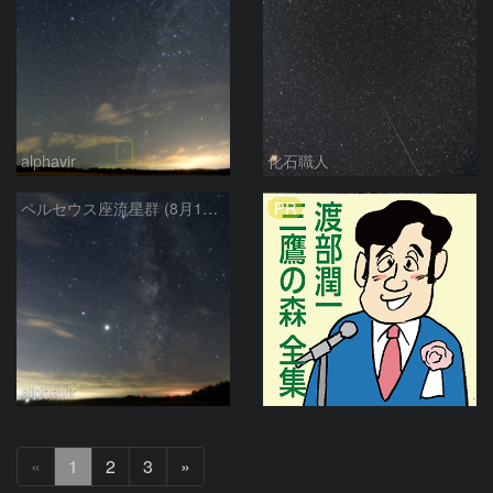
alphavir
化石職人
PR
ペルセウス座流星群 (8月13日)
alphavir
次
«
1
2
3
»
へ