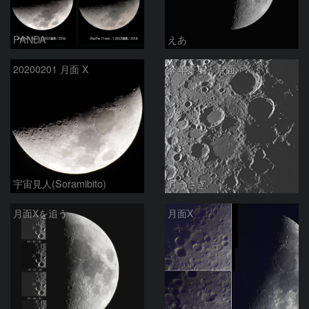
PANDA
えあ
20200201 月面 X
今年好期、月面 X
宇宙見人(Soramibito)
月うさぎ
月面Xを追う
月面X