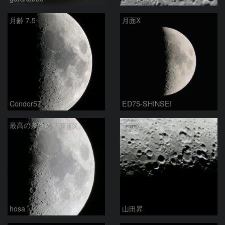
月齢 7.5
月面X
Condor57
ED75-SHINSEI
最高の条件の「月面X」
月面X
hosa
山田昇