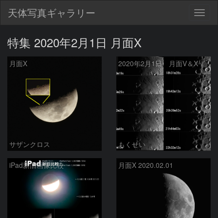
天体写真ギャラリー
Togg
navig
特集 2020年2月1日 月面X
月面X
2020年2月1日 月面V＆X
サザンクロス
もくせい
iPad新旧画像比較
月面X 2020.02.01