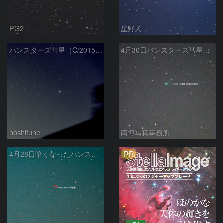
PG2
星野人
パンスターズ彗星（C/2015 ER61）
4月30日パンスターズ彗星（C/2015 ER61）
hoshifune
南博写真事務所
PR
4月28日暗くなったパンスターズ彗星（C/2015 ER61）