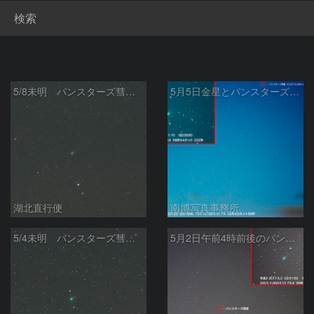
検索
）
5/8未明 パンスターズ彗星（C/2015 ER61）
5月5日金星とパンスターズ彗星（C/2015 ER61）
湖北直行便
南博写真事務所
5/4未明 パンスターズ彗星（C/2015 ER61）
5月2日午前4時前後のパンスターズ彗星（C/2015 ER61）