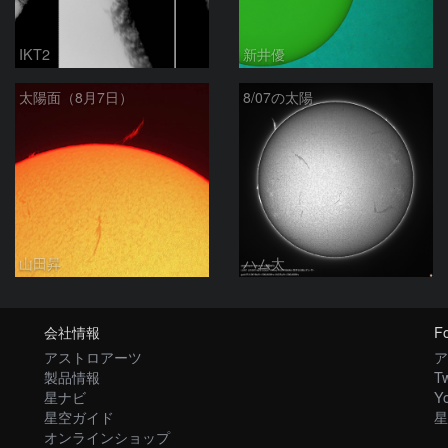
IKT2
新井優
太陽面（8月7日）
8/07の太陽
山田昇
ハム太
会社情報
Fo
アストロアーツ
ア
製品情報
Tw
星ナビ
Y
星空ガイド
星
オンラインショップ