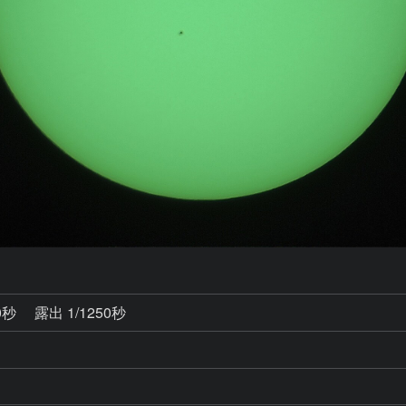
0秒
露出 1/1250秒