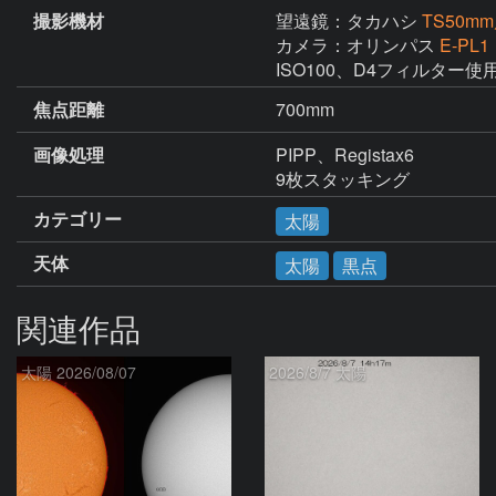
撮影機材
望遠鏡：タカハシ
TS50m
カメラ：オリンパス
E-PL1
ISO100、D4フィルター使
焦点距離
700mm
画像処理
PIPP、Registax6 

9枚スタッキング
カテゴリー
太陽
天体
太陽
黒点
関連作品
太陽 2026/08/07
2026/8/7 太陽