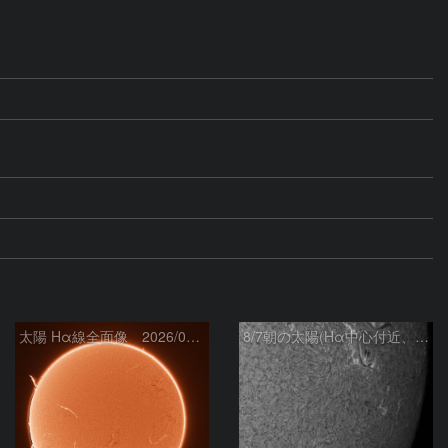
太陽 Hα線全面像 2026/08/07
8/7朝の太陽(Hα中心付近、4498、4502付近)