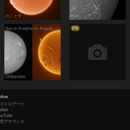
のくとす
Maki
PR
Sun in H-alpha on August 7, 2026
Chibamber
llow
ストロアーツ
itter
ouTube
空アナウンス