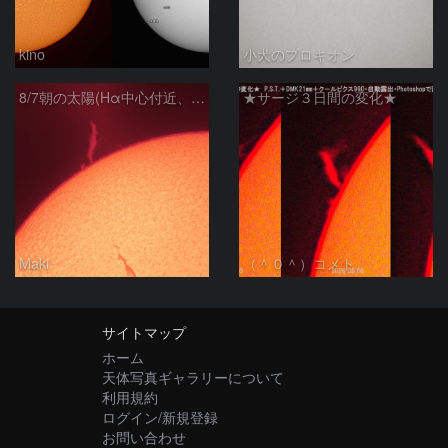
kino
小犬のプロキオン
8/7朝の太陽(Hα中心付近、プロミネンス)
★サージ３日間の変化★
Maki
（＾０＾）コメト
サイトマップ
ホーム
天体写真ギャラリーについて
利用規約
ログイン/新規登録
お問い合わせ