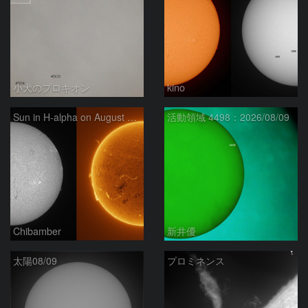
小犬のプロキオン
kino
Sun in H-alpha on August 9, 2026
活動領域 4498：2026/08/09
Chibamber
新井優
太陽08/09
プロミネンス