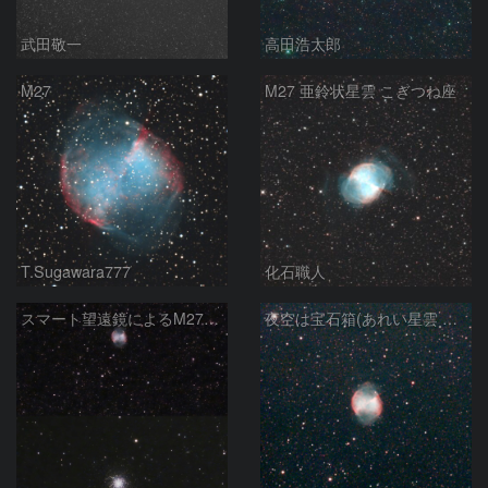
武田敬一
高田浩太郎
M27
M27 亜鈴状星雲 こぎつね座
T.Sugawara777
化石職人
スマート望遠鏡によるM27とM13
夜空は宝石箱(あれい星雲 M27) Seestar50