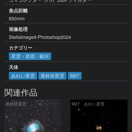
焦点距離
650mm
画像処理
StellaImage9 Photoshop2024
カテゴリー
星雲・星団・銀河
天体
あれい星雲
亜鈴状星雲
M27
関連作品
亜鈴状星雲
M27 あれい星雲