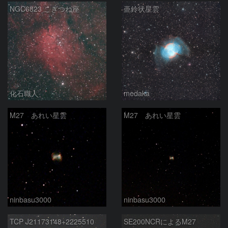
NGC6823 こぎつね座
亜鈴状星雲
化石職人
medaka
M27 あれい星雲
M27 あれい星雲
ninbasu3000
ninbasu3000
TCP J21173148+2225510
SE200NCRによるM27