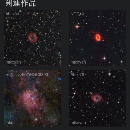
関連作品
Abell80
NGC40
mikoyan
mikoyan
子ぎつね座のNGC6823
Abell79
take
mikoyan