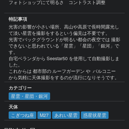
フォトショップにて明るさ　コントラスト調整

特記事項
光害の影響が小さい場所、高山や高原で長時間露光し
て淡い星雲を撮影をするという偏見は不要です。

光害でバックグラウンドが明るい都会の夜空では 撮影
できないと思われている「星雲」「星団」「銀河」で
す。

自宅ベランダから Seestar50 を使用して自動撮影しま
した。

これからは 都市部の ルーフガーデン や  バルコニー 
カテゴリー
星雲・星団・銀河
天体
こぎつね座
M27
あれい星雲
惑星状星雲