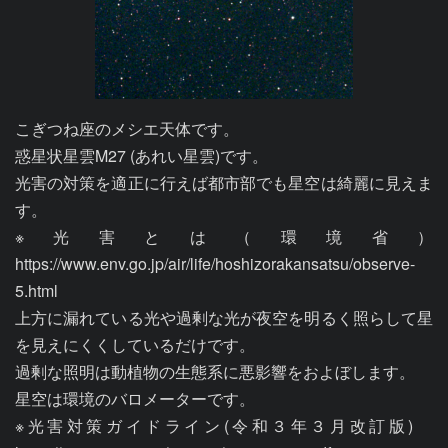
こぎつね座のメシエ天体です。

惑星状星雲M27 (あれい星雲)です。

光害の対策を適正に行えば都市部でも星空は綺麗に見えま
す。

※光害とは（環境省）
https://www.env.go.jp/air/life/hoshizorakansatsu/observe-
5.html

上方に漏れている光や過剰な光が夜空を明るく照らして星
を見えにくくしているだけです。

過剰な照明は動植物の生態系に悪影響をおよぼします。

星空は環境のバロメーターです。

※光害対策ガイドライン(令和３年３月改訂版)　