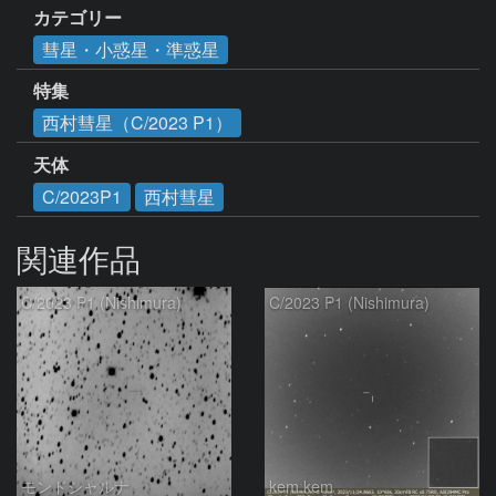
カテゴリー
彗星・小惑星・準惑星
特集
西村彗星（C/2023 P1）
天体
C/2023P1
西村彗星
関連作品
C/2023 P1 (Nishimura)
C/2023 P1 (Nishimura)
モンドシャルナ
kem.kem