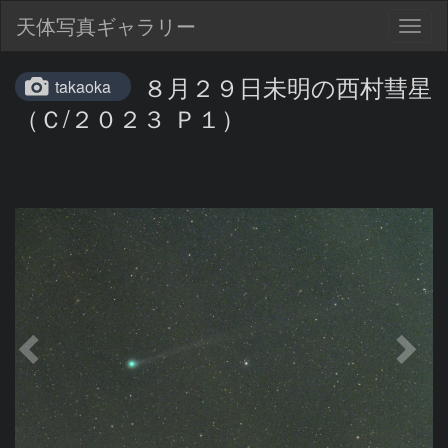
天体写真ギャラリー
Togg
navig
８月２９日未明の西村彗星
takaoka
（Ｃ/２０２３ Ｐ１）