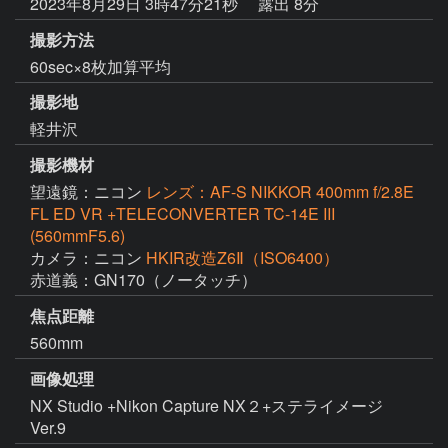
2023年8月29日 3時47分21秒
露出 8分
撮影方法
60sec×8枚加算平均
撮影地
軽井沢
撮影機材
望遠鏡：ニコン
レンズ：AF-S NIKKOR 400mm f/2.8E
FL ED VR +TELECONVERTER TC-14E III
(560mmF5.6)
カメラ：ニコン
HKIR改造Z6Ⅱ（ISO6400）
赤道義：GN170（ノータッチ）
焦点距離
560mm
画像処理
NX Studio +Nikon Capture NX２+ステライメージ 
Ver.9