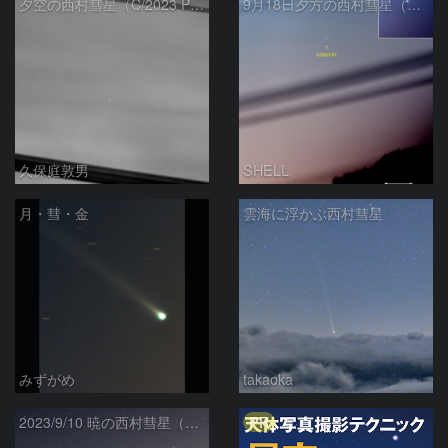
夕空の西村彗星（C/2023 P1）
9月18日夕方の西村彗星（C/2023 P1）
久保庭敦男
SHELL
月・彗・金
雲海に浮かぶ西村彗星
みずがめ
takaoka
PR
2023/9/10 暁の西村彗星（C/2023 P1）