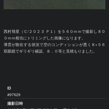
西村彗星（Ｃ/２０２３ Ｐ１）を５６０ｍｍで撮影し８０
０ｍｍ相当にトリミングした画像になります。

薄雲が散在する状況で空のコンディションが悪く８×５６
双眼鏡でギリギリ確認、８．０等と見積もりました。

ID
#97629
撮影日時