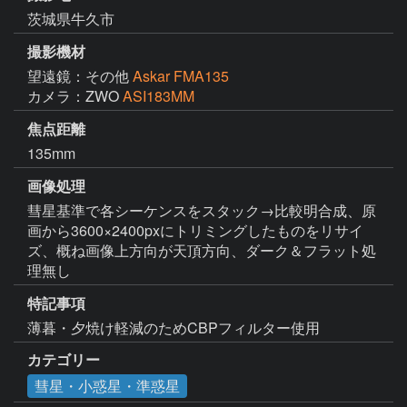
茨城県牛久市
撮影機材
望遠鏡：その他
Askar FMA135
カメラ：ZWO
ASI183MM
焦点距離
135mm
画像処理
彗星基準で各シーケンスをスタック→比較明合成、原
画から3600×2400pxにトリミングしたものをリサイ
ズ、概ね画像上方向が天頂方向、ダーク＆フラット処
理無し
特記事項
薄暮・夕焼け軽減のためCBPフィルター使用
カテゴリー
彗星・小惑星・準惑星