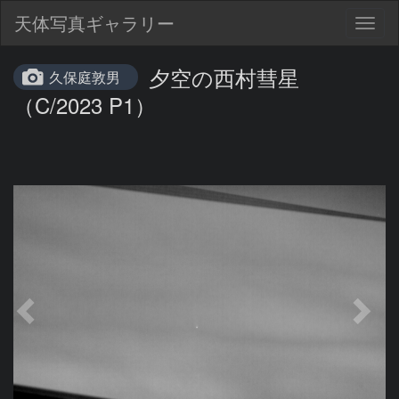
天体写真ギャラリー
Togg
navig
夕空の西村彗星
久保庭敦男
（C/2023 P1）