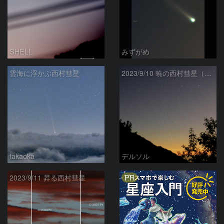
SHELL
みずがめ
雲海に浮かぶ西村彗星
2023/9/10 暁の西村彗星（C/2023 P1）
takaoka
デルソル
PR
2023/9/11 昇る西村彗星