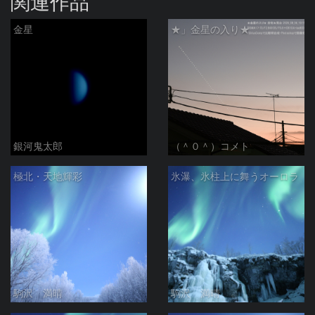
関連作品
金星
★」金星の入り★
銀河鬼太郎
（＾０＾）コメト
極北・天地輝彩
氷瀑、氷柱上に舞うオーロラ
駒沢 満晴
駒沢 満晴