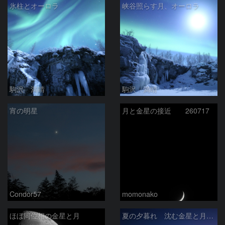
氷柱とオーロラ
峡谷照らす月、オーロラ
駒沢 満晴
駒沢 満晴
宵の明星
月と金星の接近 260717
Condor57
momonako
ほぼ同位相の金星と月
夏の夕暮れ 沈む金星と月 2026/7/20