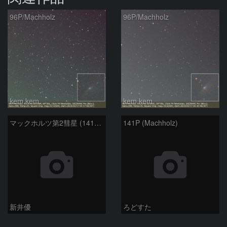
96P/Machholz
96P/Machholz
kem.kem
kem.kem
マックホルツ第2彗星 (141P)：2021/02/06
141P (Machholz)
新井優
ろどすた