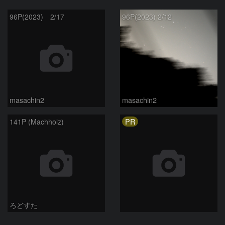
96P(2023) 2/17
96P(2023) 2/12
masachin2
masachin2
PR
141P (Machholz)
ろどすた