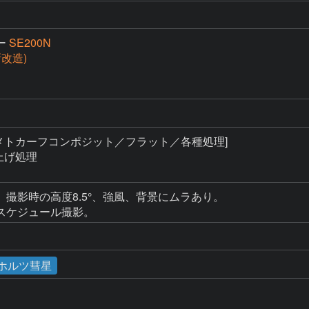
ー
SE200N
(新改造)
メトカーフコンポジット／フラット／各種処理]

上げ処理

撮影時の高度8.5°、強風、背景にムラあり。

ホルツ彗星