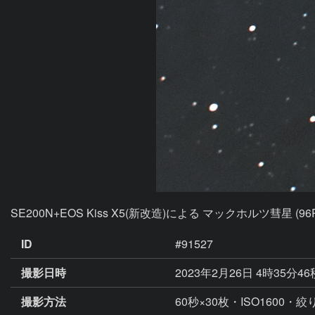
SE200N+EOS Kiss X5(新改造)による マックホルツ彗星 (
ID
#91527
撮影日時
2023年2月26日 4時35分4
撮影方法
60秒×30枚・ISO1600・絞