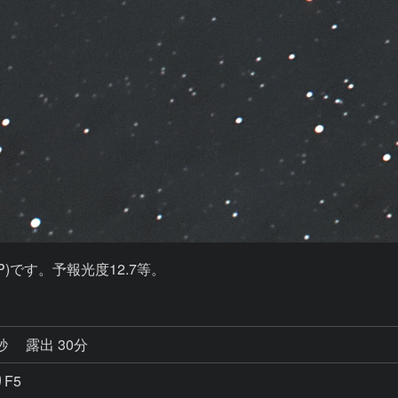
96P)です。予報光度12.7等。
6秒
露出 30分
りF5