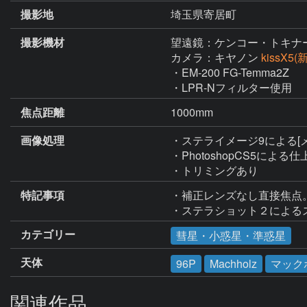
撮影地
埼玉県寄居町
撮影機材
望遠鏡：ケンコー・トキナ
カメラ：キヤノン
kissX5
・EM-200 FG-Temma2Z

・LPR-Nフィルター使用
焦点距離
1000mm
画像処理
・ステライメージ9による[
・PhotoshopCS5による仕
・トリミングあり
特記事項
・補正レンズなし直接焦点。
カテゴリー
彗星・小惑星・準惑星
天体
96P
Machholz
マック
関連作品