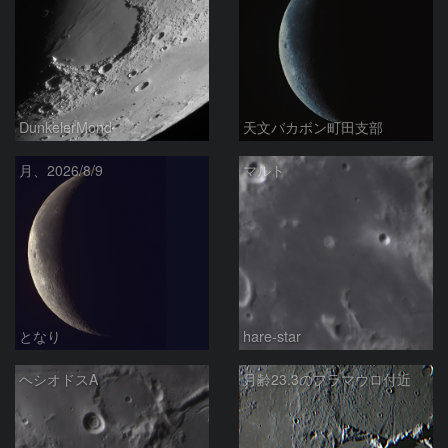
DunkelerMond
天文バカボン町田支部
月、2026/8/9
マルト
となり
hare-star
ヘシオドスA
月齢23.3のフラマウロ付近