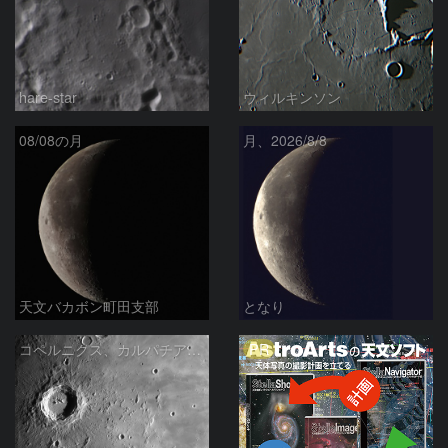
hare-star
ウィルキンソン
08/08の月
月、2026/8/8
天文バカボン町田支部
となり
PR
コペルニクス、カルパチア山脈付近