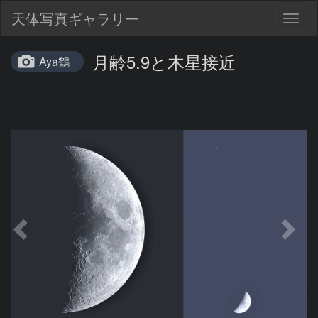
天体写真ギャラリー
Togg
navig
月齢5.9と木星接近
Aya鶴