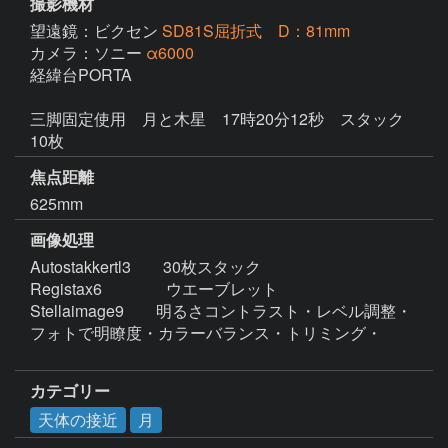
撮影機材
望遠鏡：ビクセン
SD81S屈折式 D：81mm
カメラ：ソニー
α6000
経緯台PORTA

三脚固定使用　月と木星　17時20分12秒　スタック
10枚
焦点距離
625mm
画像処理
Autostakkertl3　　30枚スタック

Registax6　　　　ウエーブレット

Stellaimage9　　明るさコントラスト・レベル調整・
フォトで明瞭度・カラーバランス・トリミング・

カテゴリー
天体の接近
月