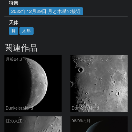
特集
2022年12月29日 月と木星の接近
天体
月
木星
関連作品
月齢24.3
ラインホルト、ケプラー付近
DunkelerMond
DunkelerMond
虹の入江
08/09の月