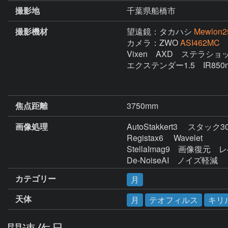
撮影地
千葉県船橋市
撮影機材
望遠鏡：タカハシ
Mewlon
カメラ：ZWO
ASI462MC
Vixen　AXD　ステラショッ
エクステンダー1.5　IR850
焦点距離
3750mm
画像処理
AutoStakkert3 　スタック3
Registax6 　Wavelet 

StellaImag9　画像復元
カテゴリー
月
天体
月
テオフィルス
キリ