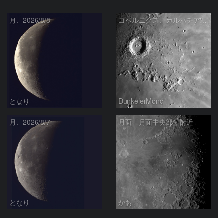
月、2026/8/8
コペルニクス、カルパチア山脈付近
となり
DunkelerMond
月、2026/8/7
月面「月面中央部」附近
となり
かあ