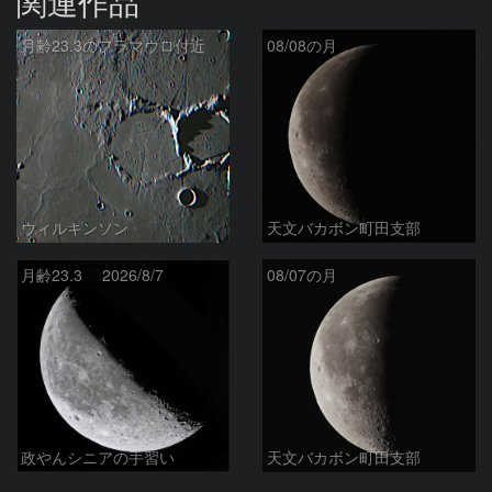
関連作品
月齢23.3のフラマウロ付近
08/08の月
ウィルキンソン
天文バカボン町田支部
月齢23.3 2026/8/7
08/07の月
政やんシニアの手習い
天文バカボン町田支部