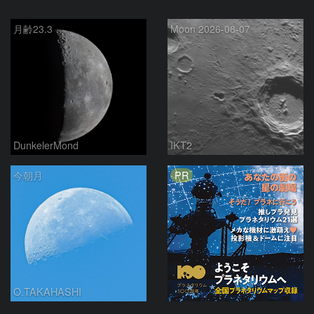
月齢23.3
Moon 2026-08-07
DunkelerMond
IKT2
PR
今朝月
O.TAKAHASHI