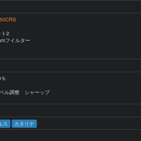
250CRS
ト2

nmフイルター

0％

　レベル調整　シャーップ　

ルス
カタリナ