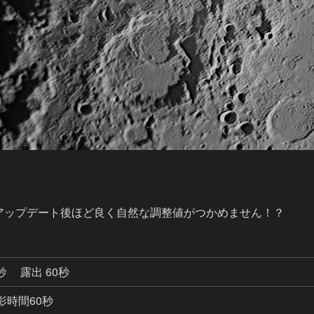
たが、アップデート後ほど良く自然な調整値がつかめません！？
0秒
露出 60秒
 撮影時間60秒