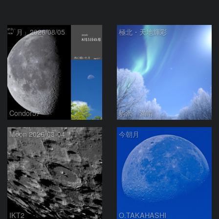
「月」2026/08/05
極北・天地輝彩
Condor57
駒沢 満晴
Moon 2026-08-04
今朝月
IKT2
O.TAKAHASHI