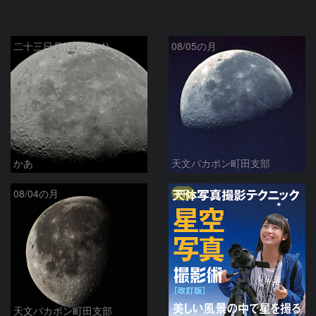
二十三日月(月齢21.4)
08/05の月
かあ
天文バカボン町田支部
PR
08/04の月
天文バカボン町田支部