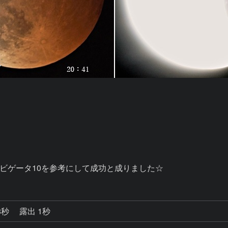
8秒
露出 1秒