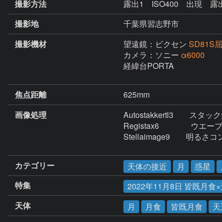
撮影方法
露出1 ISO400 出現 露出
撮影地
千葉県習志野市
撮影機材
望遠鏡：ビクセン
SD81S
カメラ：ソニー
α6000
経緯台PORTA

焦点距離
625mm
画像処理
Autostakkertl3　　スタッ
Registax6　　　　ウエー
Stellaimage9　　
カテゴリー
天体の接近
月
惑星
特集
2022年11月8日 皆既月食
天体
月
月食
皆既月食
天