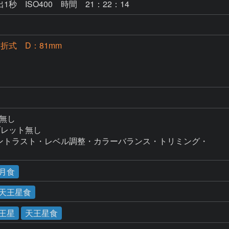
1秒 ISO400 時間 21：22：14
屈折式 D：81mm
ク無し

ブレット無し

明るさコントラスト・レベル調整・カラーバランス・トリミング・

月食
×天王星食
王星
天王星食