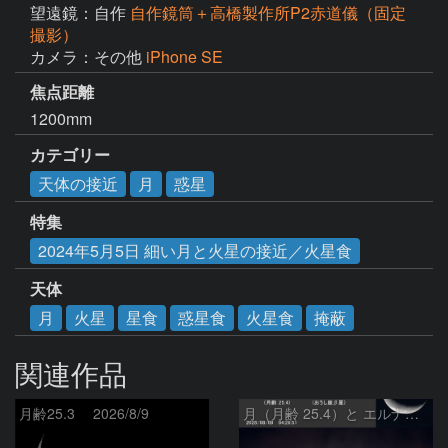
望遠鏡：自作
自作鏡筒＋高橋製作所P2赤道儀（固定
撮影）
カメラ：その他
iPhone SE
焦点距離
1200mm
カテゴリー
天体の接近
月
惑星
特集
2024年5月5日 細い月と火星の接近／火星食
天体
月
火星
星食
惑星食
火星食
掩蔽
関連作品
月齢25.3 2026/8/9
月（月齢 25.4）と エルナト（おうし座β星）