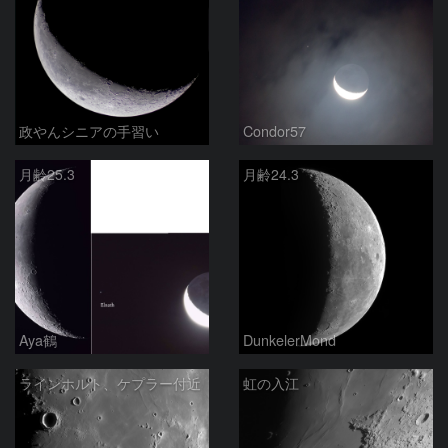
政やんシニアの手習い
Condor57
月齢25.3
月齢24.3
Aya鶴
DunkelerMond
ラインホルト、ケプラー付近
虹の入江