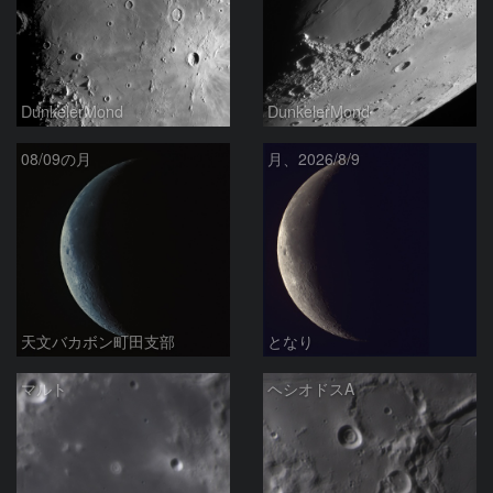
DunkelerMond
DunkelerMond
08/09の月
月、2026/8/9
天文バカボン町田支部
となり
マルト
ヘシオドスA