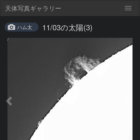
天体写真ギャラリー
Togg
navig
11/03の太陽(3)
ハム太