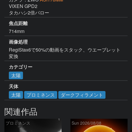
VIXEN GPD2

タカハシ2倍バロー
焦点距離
714mm
画像処理
RegiStax6で50%の動画をスタック、ウエーブレット
変換
カテゴリー
太陽
天体
太陽
プロミネンス
ダークフィラメント
関連作品
プロミネンス
Sun 2026/08/08