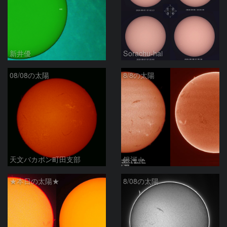
新井優
Sorachu-hai
08/08の太陽
8/8の太陽
天文バカボン町田支部
銀河☆
★本日の太陽★
8/08の太陽