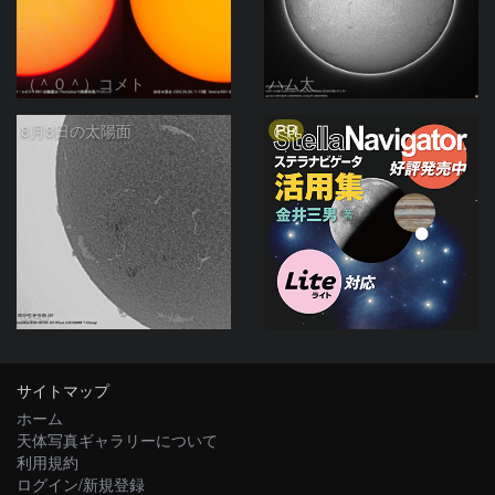
（＾０＾）コメト
ハム太
PR
8月8日の太陽面
ta-o
サイトマップ
ホーム
天体写真ギャラリーについて
利用規約
ログイン/新規登録