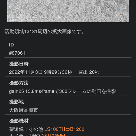
活動領域13131周辺の拡大画像です。
ID
#87061
撮影日時
2022年11月3日 9時29分36秒
露出 20秒
撮影方法
gain25 13.8ms/frameで300フレームの動画を撮影
撮影地
大阪府高槻市
撮影機材
望遠鏡：その他
LS100THα/B1200
カメラ：ZWO
ASI178MM