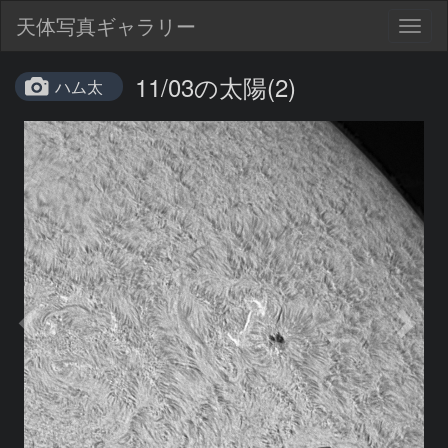
天体写真ギャラリー
Togg
navig
11/03の太陽(2)
ハム太