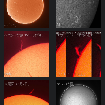
のくとす
Maki
8/7朝の太陽(Hα中心付近、プロミネンス)
★サージ３日間の変化★
Maki
（＾０＾）コメト
太陽面（8月7日）
8/07の太陽