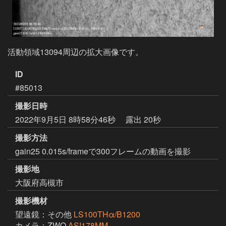
活動領域13094周辺の拡大画像です。
ID
#85013
撮影日時
2022年9月5日 8時58分46秒
露出 20秒
撮影方法
gain25 0.015s/frameで300フレームの動画を撮影
撮影地
大阪府高槻市
撮影機材
望遠鏡：その他
LS100THα/B1200
カメラ：ZWO
ASI178MM