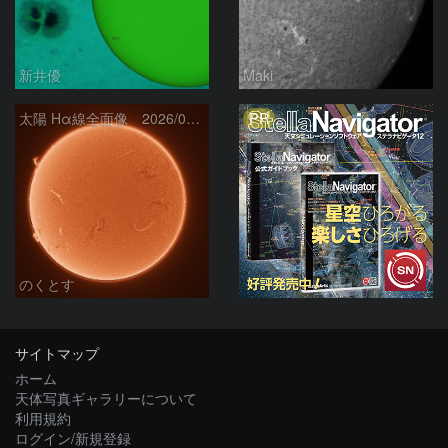
新井優
Maki
PR
太陽 Hα線全面像 2026/08/06
のくとす
サイトマップ
ホーム
天体写真ギャラリーについて
利用規約
ログイン/新規登録