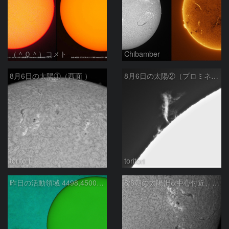
（＾０＾）コメト
Chibamber
8月6日の太陽①（西面 ）
8月6日の太陽②（プロミネン北東縁 ）
toritori
toritori
昨日の活動領域 4498,4500：2026/08/05
8/6朝の太陽(Hα中心付近、4498、4502付近)