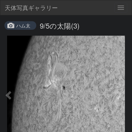
天体写真ギャラリー
Togg
navig
9/5の太陽(3)
ハム太