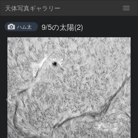
天体写真ギャラリー
Togg
navig
9/5の太陽(2)
ハム太