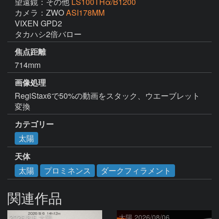
望遠鏡：その他
LS100THα/B1200
カメラ：ZWO
ASI178MM
VIXEN GPD2

タカハシ2倍バロー
焦点距離
714mm
画像処理
RegiStax6で50%の動画をスタック、ウエーブレット
変換
カテゴリー
太陽
天体
太陽
プロミネンス
ダークフィラメント
関連作品
2026/8/6 太陽
太陽 2026/08/06