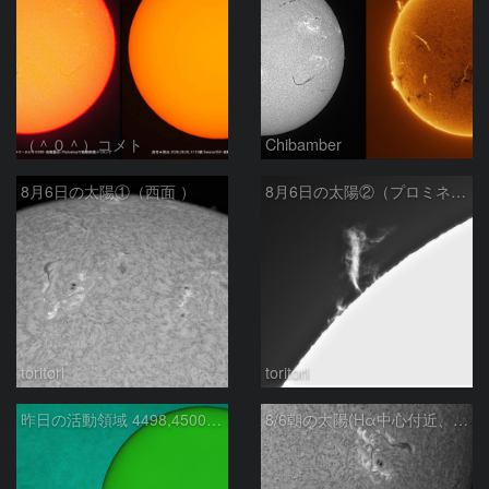
（＾０＾）コメト
Chibamber
8月6日の太陽①（西面 ）
8月6日の太陽②（プロミネン北東縁 ）
toritori
toritori
昨日の活動領域 4498,4500：2026/08/05
8/6朝の太陽(Hα中心付近、4498、4502付近)