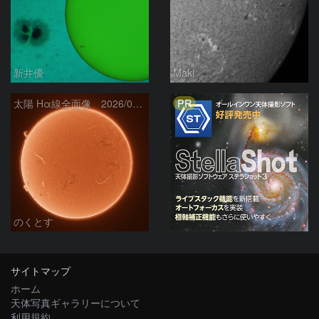
新井優
Maki
PR
太陽 Hα線全面像 2026/08/06
のくとす
サイトマップ
ホーム
天体写真ギャラリーについて
利用規約