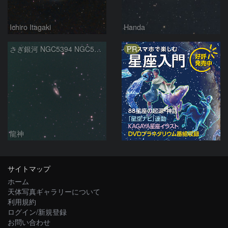
Ichiro Itagaki
Handa
PR
さぎ銀河 NGC5394 NGC5395
龍神
サイトマップ
ホーム
天体写真ギャラリーについて
利用規約
ログイン/新規登録
お問い合わせ