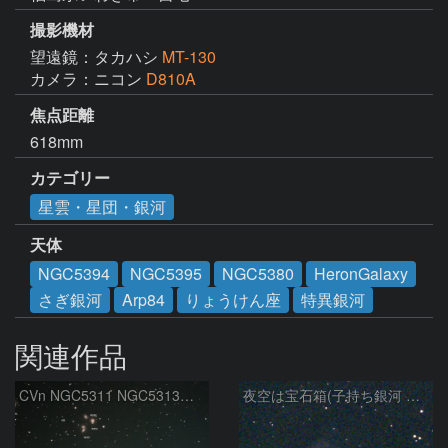
撮影機材
望遠鏡：タカハシ
MT-130
カメラ：ニコン
D810A
焦点距離
618mm
カテゴリー
星雲・星団・銀河
天体
NGC5394
NGC5395
NGC5380
HeronGalaxy
さぎ銀河
Arp84
りょうけん座
特異銀河
関連作品
CVn NGC5311 NGC5313付近
夜空は宝石箱(子持ち銀河 M51) Seestar50