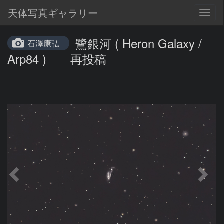
天体写真ギャラリー
Togg
navig
鷺銀河 ( Heron Galaxy /
石澤康弘
Arp84 ) 再投稿