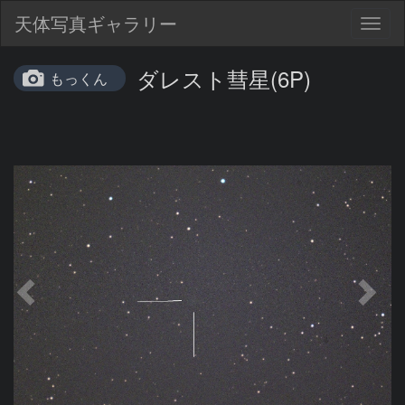
天体写真ギャラリー
Togg
navig
ダレスト彗星(6P)
もっくん