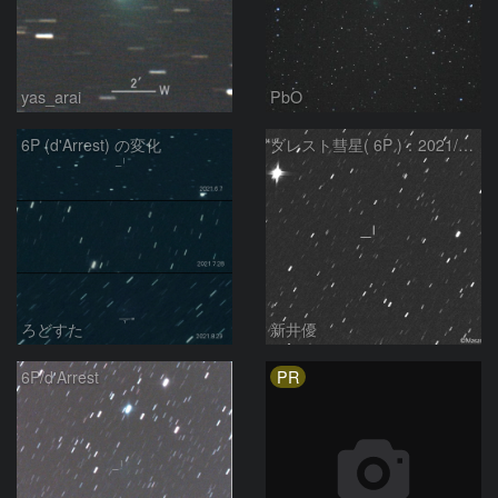
yas_arai
PbO
6P (d'Arrest) の変化
ダレスト彗星( 6P )：2021/08/04
ろどすた
新井優
PR
6P/d'Arrest