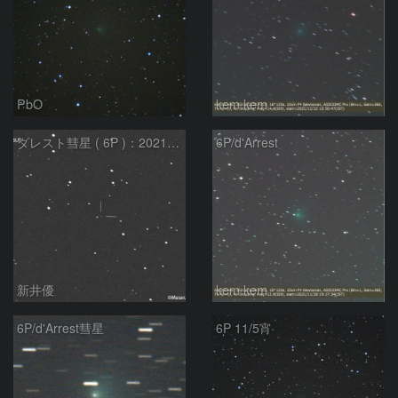
PbO
kem.kem
ダレスト彗星 ( 6P )：2021/12/05
6P/d'Arrest
新井優
kem.kem
6P/d'Arrest彗星
6P 11/5宵