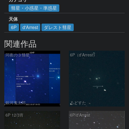
彗星・小惑星・準惑星
天体
6P
d'Arrest
ダレスト彗星
関連作品
同夜の３彗星
6P（d'Arrest）
銀河鬼太郎
ろどすた
6P 12/3宵
6P/d'Arrest