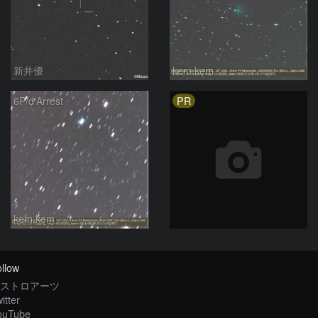
新井優
kem.kem
PR
6P/d'Arrest
kem.kem
llow
ストロアーツ
itter
ouTube