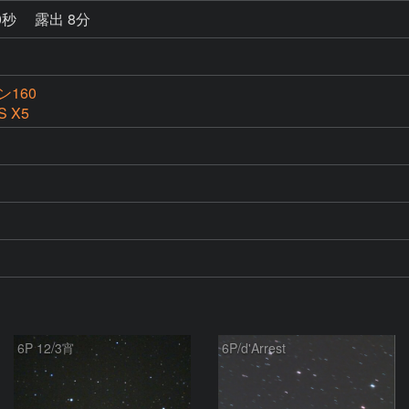
0秒
露出 8分
160
S X5
6P 12/3宵
6P/d'Arrest