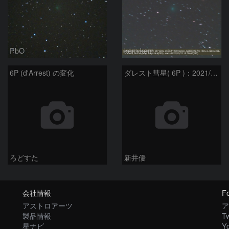
PbO
kem.kem
6P (d'Arrest) の変化
ダレスト彗星( 6P )：2021/08/04
ろどすた
新井優
会社情報
Fo
アストロアーツ
ア
製品情報
Tw
星ナビ
Y