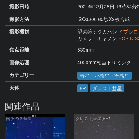
撮影日時
2021年12月25日 18時54分
撮影方法
ISO3200 60秒X8枚合成
撮影機材
望遠鏡：タカハシ
イプシロン
カメラ：キヤノン
EOS KIS
焦点距離
530mm
画像処理
4000mm相当トリミング
カテゴリー
彗星・小惑星・準惑星
天体
6P
ダレスト彗星
関連作品
同夜の３彗星
ダレスト彗星(6P)