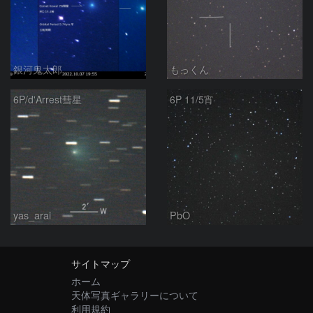
銀河鬼太郎
もっくん
6P/d'Arrest彗星
6P 11/5宵
yas_arai
PbO
サイトマップ
ホーム
天体写真ギャラリーについて
利用規約